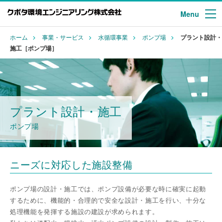
Menu
ホーム
事業・サービス
水循環事業
ポンプ場
プラント設計・
施工［ポンプ場］
プラント設計・施工
ポンプ場
ニーズに対応した施設整備
ポンプ場の設計・施工では、ポンプ設備が必要な時に確実に起動
するために、機能的・合理的で安全な設計・施工を行い、十分な
処理機能を発揮する施設の建設が求められます。