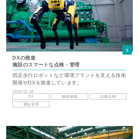
DXの推進
施設のスマートな点検・管理
四足歩行ロボットなど環境プラントを支える技術
開発やDXを推進しています。
2026.02.18
DX
修繕補修
設備点検
運転管理