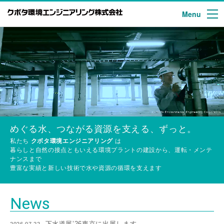
Menu
クボタ環境エンジニアリング株式会
めぐる水、つながる資源を支える、ずっと。
私たち
クボタ環境エンジニアリング
は
暮らしと自然の接点ともいえる環境プラントの建設から、運転・メンテ
ナンスまで
豊富な実績と新しい技術で水や資源の循環を支えます
News
下水道展’26東京に出展します