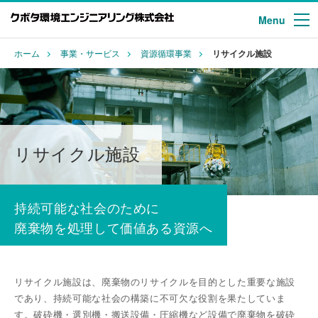
Menu
ホーム
事業・サービス
資源循環事業
リサイクル施設
リサイクル施設
持続可能な社会のために
廃棄物を処理して価値ある資源へ
リサイクル施設は、廃棄物のリサイクルを⽬的とした重要な施設
であり、持続可能な社会の構築に不可⽋な役割を果たしていま
す。破砕機・選別機・搬送設備・圧縮機など設備で廃棄物を破砕