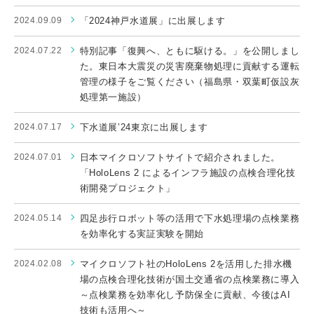
2024.09.09
「2024神戸水道展」に出展します
2024.07.22
特別記事「復興へ、ともに駆ける。」を公開しまし
た。東日本大震災の災害廃棄物処理に貢献する運転
管理の様子をご覧ください（福島県・双葉町仮設灰
処理第一施設）
2024.07.17
下水道展’24東京に出展します
2024.07.01
日本マイクロソフトサイトで紹介されました。
「HoloLens 2 によるインフラ施設の点検合理化技
術開発プロジェクト」
2024.05.14
四足歩行ロボット等の活用で下水処理場の点検業務
を効率化する実証実験を開始
2024.02.08
マイクロソフト社のHoloLens 2を活用した排水機
場の点検合理化技術が国土交通省の点検業務に導入
～点検業務を効率化し予防保全に貢献、今後はAI
技術も活用へ～