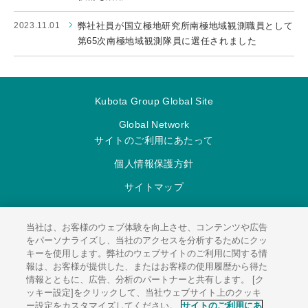
2023.11.01
弊社社員が国立極地研究所南極地域観測職員として
第65次南極地域観測隊員に選任されました
Kubota Group Global Site
Global Network
サイトのご利用にあたって
個人情報保護方針
サイトマップ
当社は、お客様のウェブ体験を向上させ、コンテンツや広告
をパーソナライズし、当社のアクセスを分析するためにクッ
キーを使用します。弊社のウェブサイトのご利用に関する情
報は、お客様が提供した、またはお客様の使用履歴から得た
情報とともに、広告、分析のパートナーと共有します。 [ク
© 2026
KUBOTA Environmental Engineering Corporation.
ッキー設定]をクリックして、当社ウェブサイト上のクッキ
ー設定をカスタマイズしてください。
サイトのご利用にあ