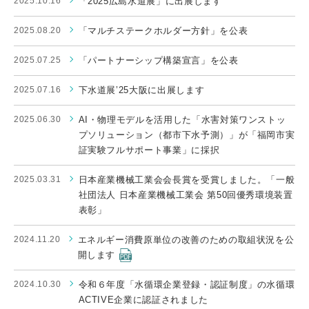
2025.10.16
「2025広島水道展」に出展します
2025.08.20
「マルチステークホルダー方針」を公表
2025.07.25
「パートナーシップ構築宣言」を公表
2025.07.16
下水道展’25大阪に出展します
2025.06.30
AI・物理モデルを活用した「水害対策ワンストッ
プソリューション（都市下水予測）」が「福岡市実
証実験フルサポート事業」に採択
2025.03.31
日本産業機械工業会会長賞を受賞しました。「一般
社団法人 日本産業機械工業会 第50回優秀環境装置
表彰」
2024.11.20
エネルギー消費原単位の改善のための取組状況を公
開します
2024.10.30
令和６年度「水循環企業登録・認証制度」の水循環
ACTIVE企業に認証されました