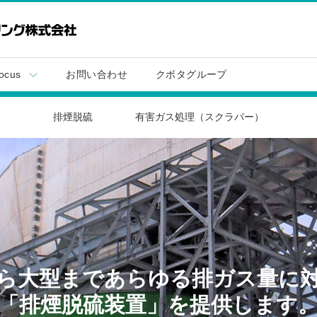
ocus
お問い合わせ
クボタグループ
排煙脱硫
有害ガス処理（スクラバー）
ら大型まであらゆる排ガス量に
「排煙脱硫装置」を提供します