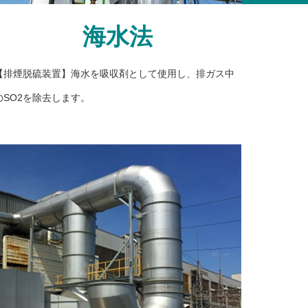
海水法
【排煙脱硫装置】海水を吸収剤として使用し、排ガス中
のSO2を除去します。