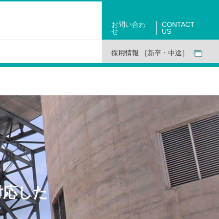
お問い合わ
CONTACT
せ
US
採用情報 ［新卒・中途］
対応した
。