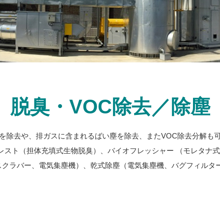
脱臭・VOC除去／除塵
を除去や、排ガスに含まれるばい塵を除去、またVOC除去分解も
ォレスト（担体充填式生物脱臭）、バイオフレッシャー （モレタ
タナ式スクラバー、電気集塵機）、乾式除塵（電気