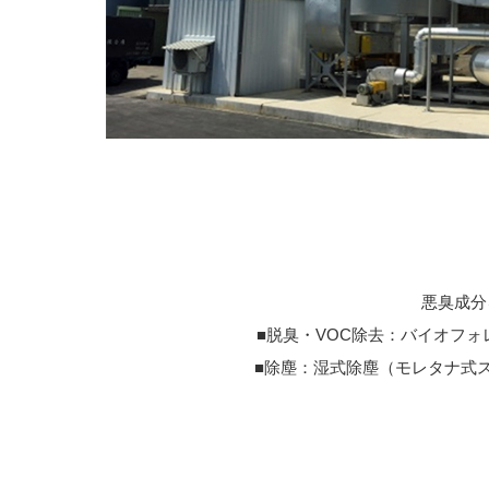
悪臭成分
■脱臭・VOC除去：バイオフ
■除塵：湿式除塵（モレ