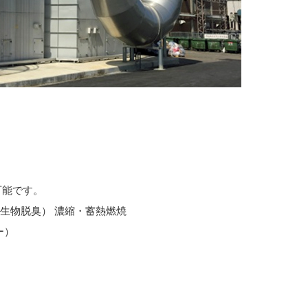
可能です。
ナ式生物脱臭） 濃縮・蓄熱燃焼
集塵機、バグフィルター）