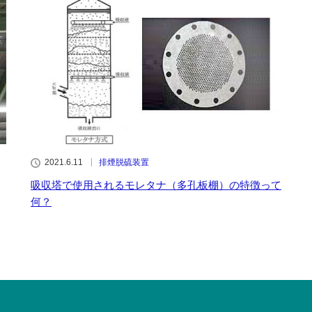
2021.6.11
排煙脱硫装置
吸収塔で使用されるモレタナ（多孔板棚）の特徴って
何？