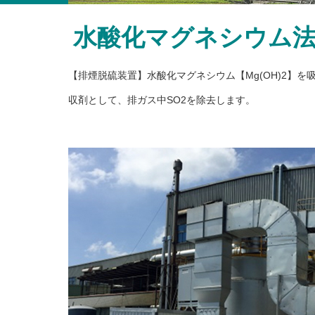
水酸化マグネシウム
【排煙脱硫装置】水酸化マグネシウム【Mg(OH)2】を
収剤として、排ガス中SO2を除去します。