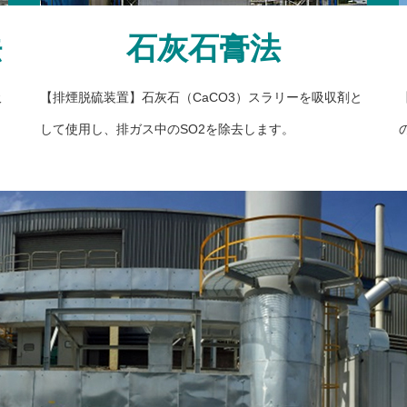
法
石灰石膏法
吸
【排煙脱硫装置】石灰石（CaCO3）スラリーを吸収剤と
して使用し、排ガス中のSO2を除去します。