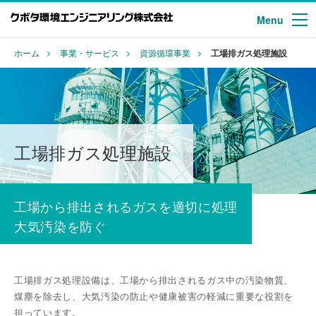
Menu
ホーム
事業・サービス
資源循環事業
工場排ガス処理施設
工場排ガス処理施設
⼯場から排出されるガスを適切に処理
⼤気汚染を防ぐ
工場排ガス処理設備は、⼯場から排出されるガス中の汚染物質、
煤塵を除去し、⼤気汚染の防⽌や健康被害の軽減に重要な役割を
担っています。