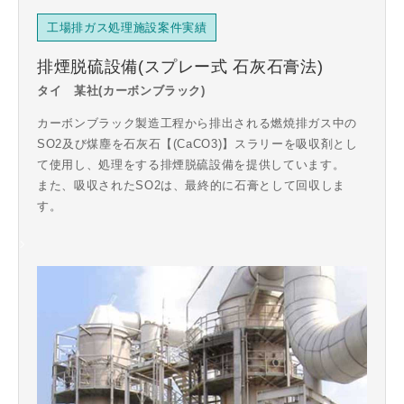
工場排ガス処理施設案件実績
排煙脱硫設備(スプレー式 石灰石膏法)
タイ 某社(カーボンブラック)
カーボンブラック製造工程から排出される燃焼排ガス中の
SO2及び煤塵を石灰石【(CaCO3)】スラリーを吸収剤とし
て使用し、処理をする排煙脱硫設備を提供しています。
また、吸収されたSO2は、最終的に石膏として回収しま
す。