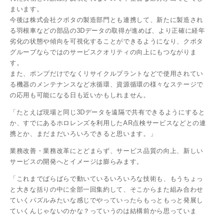
まいます。
今後は株式会社クボタの製造部門とも連携して、新たに製造され
る羽根車などの部品の3Dデータの取得が進めば、より正確に経年
劣化の状態や傾向を可視化することができるようになり、クボタ
グループならではのサービスクオリティの向上にもつながりま
す。
また、ポンプだけでなくリサイクルプラントなどで使用されてい
る機器のメンテナンスなど水循環、資源循環の様々なステージで
の応用も可能になる日も近いかもしれません。
「たとえば現場と同じ3Dデータを遠隔で共有できるようにすると
か、すでにあるホロレンズを利用したAR点検サービスなどとの連
携とか、まだまだいろいろできると思います。」
業務改善・業務改革にとどまらず、サービス品質の向上、新しい
サービスの開発へとイメージは膨らみます。
「これまでばらばらで動いているいろいろな技術も、もうちょっ
と大きな括りの中に全部一回集約して、そこからまた組み合わせ
ていくパズルみたいな感じでやっていったらもっともっと発展し
ていくんじゃないのかな？っていうのは結構前から思っていま