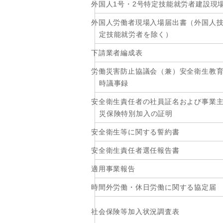
外国人1号・2号特定技能就労者建設現
外国人労働者現場入場届出書（外国人
定技能就労者を除く）
下請業者編成表
労働災害防止協議会（兼）安全衛生教
時議事録
安全衛生責任者の社員証名および事業
災保険特別加入の証明
安全衛生等に関する誓約書
安全衛生責任者選任報告書
適用事業報告
時間外労働・休日労働に関する協定届
社会保険等加入状況調査表