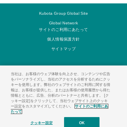
Kubota Group Global Site
Global Network
サイトのご利用にあたって
個人情報保護方針
サイトマップ
当社は、お客様のウェブ体験を向上させ、コンテンツや広告
をパーソナライズし、当社のアクセスを分析するためにクッ
キーを使用します。弊社のウェブサイトのご利用に関する情
© 2026
KUBOTA Environmental Engineering Corporation.
報は、お客様が提供した、またはお客様の使用履歴から得た
情報とともに、広告、分析のパートナーと共有します。 [ク
ッキー設定]をクリックして、当社ウェブサイト上のクッキ
ー設定をカスタマイズしてください。
サイトのご利用にあ
たって
クッキー設定
OK