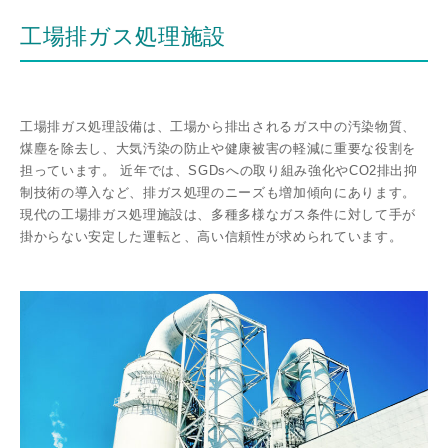
工場排ガス処理施設
工場排ガス処理設備は、⼯場から排出されるガス中の汚染物質、
煤塵を除去し、⼤気汚染の防⽌や健康被害の軽減に重要な役割を
担っています。 近年では、SGDsへの取り組み強化やCO2排出抑
制技術の導⼊など、排ガス処理のニーズも増加傾向にあります。
現代の⼯場排ガス処理施設は、多種多様なガス条件に対して⼿が
掛からない安定した運転と、⾼い信頼性が求められています。